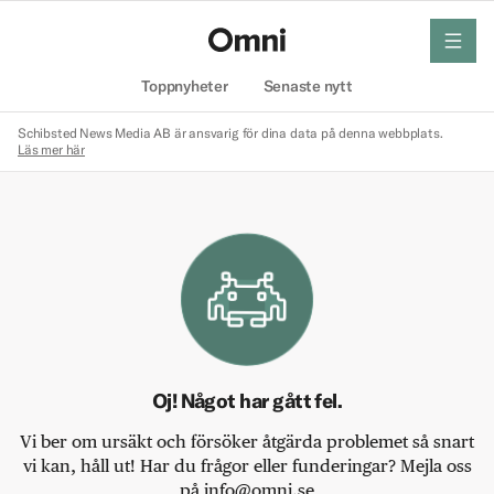
meny
Hem
Toppnyheter
Senaste nytt
Schibsted News Media AB är ansvarig för dina data på denna webbplats.
Läs mer här
Oj! Något har gått fel.
Vi ber om ursäkt och försöker åtgärda problemet så snart
vi kan, håll ut! Har du frågor eller funderingar? Mejla oss
på info@omni.se