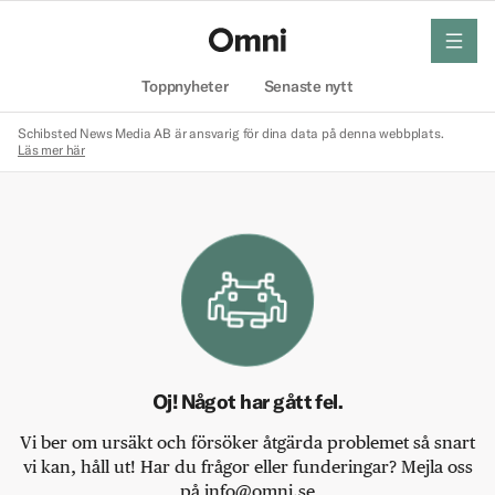
meny
Hem
Toppnyheter
Senaste nytt
Schibsted News Media AB är ansvarig för dina data på denna webbplats.
Läs mer här
Oj! Något har gått fel.
Vi ber om ursäkt och försöker åtgärda problemet så snart
vi kan, håll ut! Har du frågor eller funderingar? Mejla oss
på info@omni.se