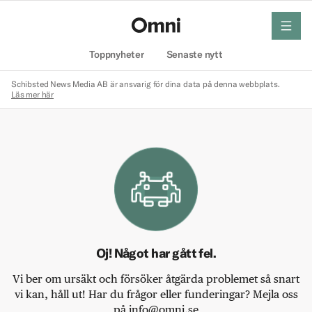
meny
Hem
Toppnyheter
Senaste nytt
Schibsted News Media AB är ansvarig för dina data på denna webbplats.
Läs mer här
Oj! Något har gått fel.
Vi ber om ursäkt och försöker åtgärda problemet så snart
vi kan, håll ut! Har du frågor eller funderingar? Mejla oss
på info@omni.se