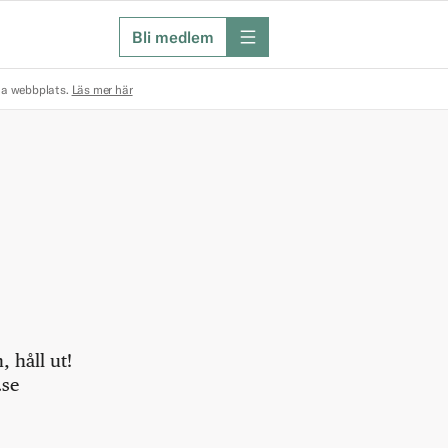
Bli medlem
meny
na webbplats.
Läs mer här
 håll ut!
.se