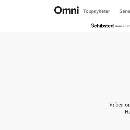
Toppnyheter
Sena
Hem
Omni är en
Vi ber o
Ha