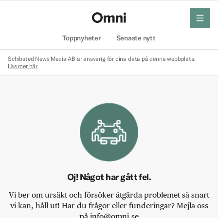
meny
Hem
Toppnyheter
Senaste nytt
Schibsted News Media AB är ansvarig för dina data på denna webbplats.
Läs mer här
Oj! Något har gått fel.
Vi ber om ursäkt och försöker åtgärda problemet så snart
vi kan, håll ut! Har du frågor eller funderingar? Mejla oss
på info@omni.se