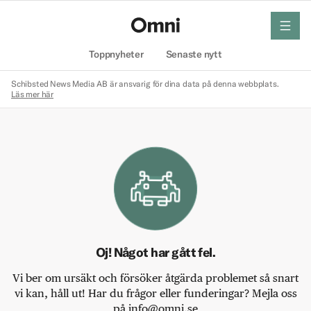
meny
Hem
Toppnyheter
Senaste nytt
Schibsted News Media AB är ansvarig för dina data på denna webbplats.
Läs mer här
Oj! Något har gått fel.
Vi ber om ursäkt och försöker åtgärda problemet så snart
vi kan, håll ut! Har du frågor eller funderingar? Mejla oss
på info@omni.se