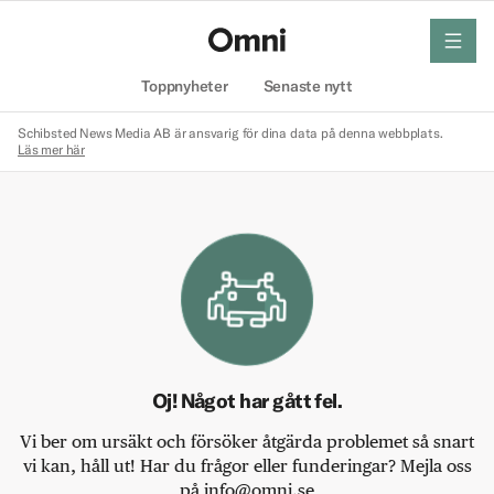
meny
Hem
Toppnyheter
Senaste nytt
Schibsted News Media AB är ansvarig för dina data på denna webbplats.
Läs mer här
Oj! Något har gått fel.
Vi ber om ursäkt och försöker åtgärda problemet så snart
vi kan, håll ut! Har du frågor eller funderingar? Mejla oss
på info@omni.se