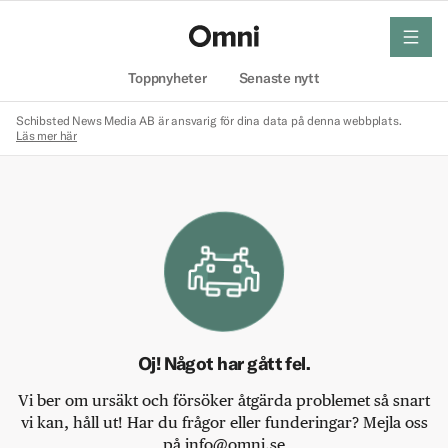
meny
Hem
Toppnyheter
Senaste nytt
Schibsted News Media AB är ansvarig för dina data på denna webbplats.
Läs mer här
Oj! Något har gått fel.
Vi ber om ursäkt och försöker åtgärda problemet så snart
vi kan, håll ut! Har du frågor eller funderingar? Mejla oss
på info@omni.se