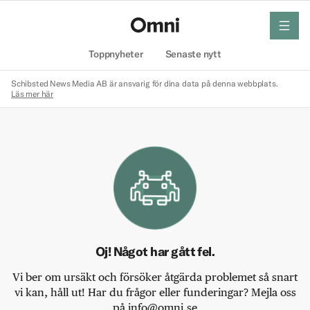
meny
Hem
Toppnyheter
Senaste nytt
Schibsted News Media AB är ansvarig för dina data på denna webbplats.
Läs mer här
Oj! Något har gått fel.
Vi ber om ursäkt och försöker åtgärda problemet så snart
vi kan, håll ut! Har du frågor eller funderingar? Mejla oss
på info@omni.se