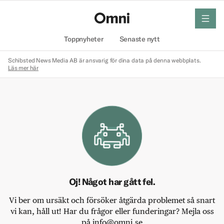
meny
Hem
Toppnyheter
Senaste nytt
Schibsted News Media AB är ansvarig för dina data på denna webbplats.
Läs mer här
Oj! Något har gått fel.
Vi ber om ursäkt och försöker åtgärda problemet så snart
vi kan, håll ut! Har du frågor eller funderingar? Mejla oss
på info@omni.se