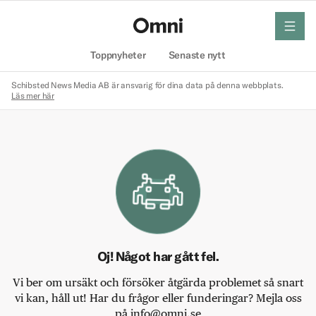
meny
Hem
Toppnyheter
Senaste nytt
Schibsted News Media AB är ansvarig för dina data på denna webbplats.
Läs mer här
Oj! Något har gått fel.
Vi ber om ursäkt och försöker åtgärda problemet så snart
vi kan, håll ut! Har du frågor eller funderingar? Mejla oss
på info@omni.se