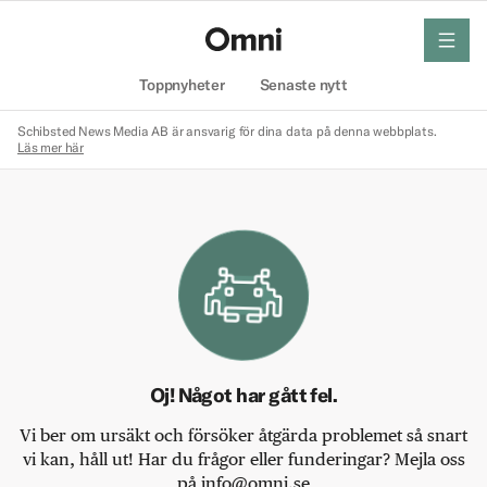
meny
Hem
Toppnyheter
Senaste nytt
Schibsted News Media AB är ansvarig för dina data på denna webbplats.
Läs mer här
Oj! Något har gått fel.
Vi ber om ursäkt och försöker åtgärda problemet så snart
vi kan, håll ut! Har du frågor eller funderingar? Mejla oss
på info@omni.se