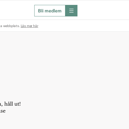
Bli medlem
meny
na webbplats.
Läs mer här
 håll ut!
.se