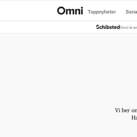
Toppnyheter
Sena
Hem
Omni är en
Vi ber o
Ha