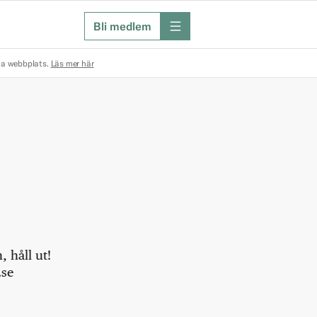
Bli medlem
meny
na webbplats.
Läs mer här
 håll ut!
.se