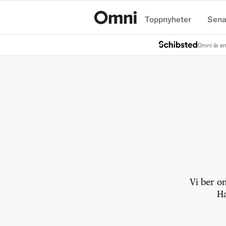
Toppnyheter
Sena
Hem
Omni är en
Vi ber o
Ha